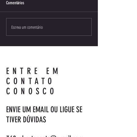
Comentários
Escreva um comentário
XXIII Congresso Brasileiro de
UltraRace Corrida de 
Nutrologia
Serra da Mantiqueira
ENTRE EM
CONTATO
CONOSCO
ENVIE UM EMAIL OU LIGUE SE
TIVER DÚVIDAS